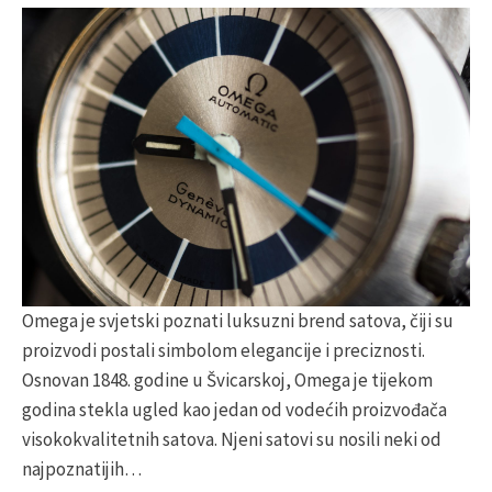
Omega je svjetski poznati luksuzni brend satova, čiji su
proizvodi postali simbolom elegancije i preciznosti.
Osnovan 1848. godine u Švicarskoj, Omega je tijekom
godina stekla ugled kao jedan od vodećih proizvođača
visokokvalitetnih satova. Njeni satovi su nosili neki od
najpoznatijih…