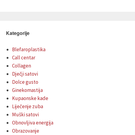
Kategorije
Blefaroplastika
Call centar
Collagen
Dječji satovi
Dolce gusto
Ginekomastija
Kupaonske kade
Liječenje zuba
Muški satovi
Obnovljiva energija
Obrazovanje