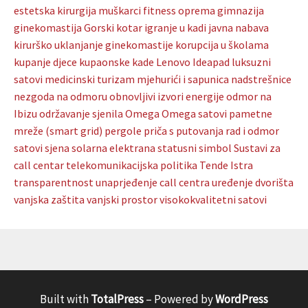
estetska kirurgija muškarci
fitness oprema
gimnazija
ginekomastija
Gorski kotar
igranje u kadi
javna nabava
kirurško uklanjanje ginekomastije
korupcija u školama
kupanje djece
kupaonske kade
Lenovo Ideapad
luksuzni
satovi
medicinski turizam
mjehurići i sapunica
nadstrešnice
nezgoda na odmoru
obnovljivi izvori energije
odmor na
Ibizu
održavanje sjenila
Omega
Omega satovi
pametne
mreže (smart grid)
pergole
priča s putovanja
rad i odmor
satovi
sjena
solarna elektrana
statusni simbol
Sustavi za
call centar
telekomunikacijska politika
Tende Istra
transparentnost
unaprjeđenje call centra
uređenje dvorišta
vanjska zaštita
vanjski prostor
visokokvalitetni satovi
Built with
TotalPress
– Powered by
WordPress