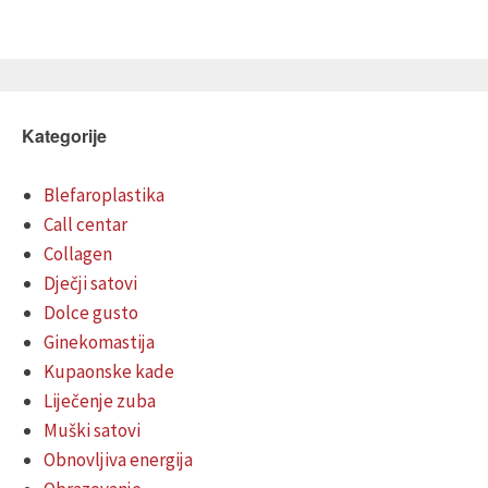
Kategorije
Blefaroplastika
Call centar
Collagen
Dječji satovi
Dolce gusto
Ginekomastija
Kupaonske kade
Liječenje zuba
Muški satovi
Obnovljiva energija