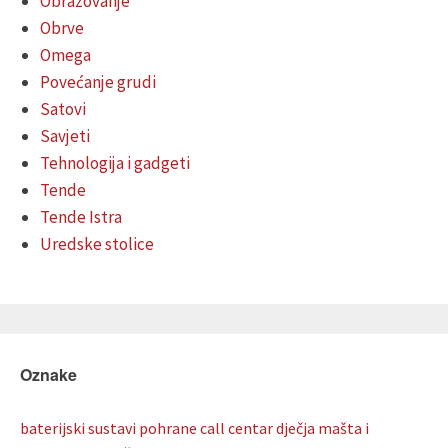
Obrazovanje
Obrve
Omega
Povećanje grudi
Satovi
Savjeti
Tehnologija i gadgeti
Tende
Tende Istra
Uredske stolice
Oznake
baterijski sustavi pohrane
call centar
dječja mašta i