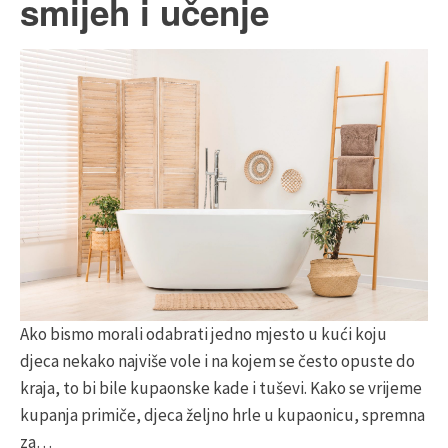
smijeh i učenje
Ako bismo morali odabrati jedno mjesto u kući koju
djeca nekako najviše vole i na kojem se često opuste do
kraja, to bi bile kupaonske kade i tuševi. Kako se vrijeme
kupanja primiče, djeca željno hrle u kupaonicu, spremna
za…