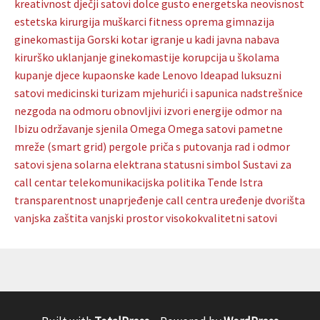
kreativnost
dječji satovi
dolce gusto
energetska neovisnost
estetska kirurgija muškarci
fitness oprema
gimnazija
ginekomastija
Gorski kotar
igranje u kadi
javna nabava
kirurško uklanjanje ginekomastije
korupcija u školama
kupanje djece
kupaonske kade
Lenovo Ideapad
luksuzni
satovi
medicinski turizam
mjehurići i sapunica
nadstrešnice
nezgoda na odmoru
obnovljivi izvori energije
odmor na
Ibizu
održavanje sjenila
Omega
Omega satovi
pametne
mreže (smart grid)
pergole
priča s putovanja
rad i odmor
satovi
sjena
solarna elektrana
statusni simbol
Sustavi za
call centar
telekomunikacijska politika
Tende Istra
transparentnost
unaprjeđenje call centra
uređenje dvorišta
vanjska zaštita
vanjski prostor
visokokvalitetni satovi