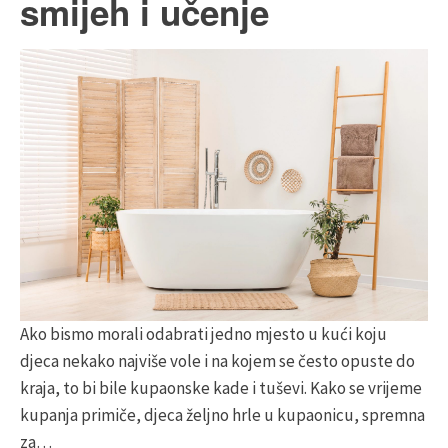
smijeh i učenje
Ako bismo morali odabrati jedno mjesto u kući koju
djeca nekako najviše vole i na kojem se često opuste do
kraja, to bi bile kupaonske kade i tuševi. Kako se vrijeme
kupanja primiče, djeca željno hrle u kupaonicu, spremna
za…