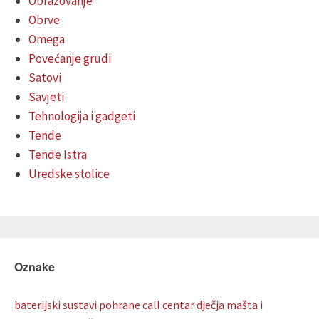
Obrazovanje
Obrve
Omega
Povećanje grudi
Satovi
Savjeti
Tehnologija i gadgeti
Tende
Tende Istra
Uredske stolice
Oznake
baterijski sustavi pohrane
call centar
dječja mašta i