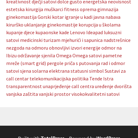
kreativnost
dječji satovi
dolce gusto
energetska neovisnost
estetska kirurgija muškarci
fitness oprema
gimnazija
ginekomastija
Gorski kotar
igranje u kadi
javna nabava
kirurško uklanjanje ginekomastije
korupcija u školama
kupanje djece
kupaonske kade
Lenovo Ideapad
luksuzni
satovi
medicinski turizam
mjehurići i sapunica
nadstrešnice
nezgoda na odmoru
obnovljivi izvori energije
odmor na
Ibizu
održavanje sjenila
Omega
Omega satovi
pametne
mreže (smart grid)
pergole
priča s putovanja
rad i odmor
satovi
sjena
solarna elektrana
statusni simbol
Sustavi za
call centar
telekomunikacijska politika
Tende Istra
transparentnost
unaprjeđenje call centra
uređenje dvorišta
vanjska zaštita
vanjski prostor
visokokvalitetni satovi