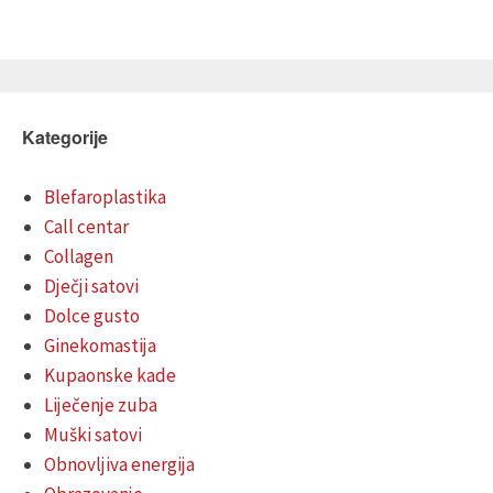
Kategorije
Blefaroplastika
Call centar
Collagen
Dječji satovi
Dolce gusto
Ginekomastija
Kupaonske kade
Liječenje zuba
Muški satovi
Obnovljiva energija