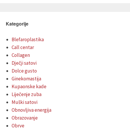
Kategorije
Blefaroplastika
Call centar
Collagen
Dječji satovi
Dolce gusto
Ginekomastija
Kupaonske kade
Liječenje zuba
Muški satovi
Obnovljiva energija
Obrazovanje
Obrve