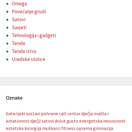
Omega
Povećanje grudi
Satovi
Savjeti
Tehnologija i gadgeti
Tende
Tende Istra
Uredske stolice
Oznake
baterijski sustavi pohrane
call centar
dječja mašta i
kreativnost
dječji satovi
dolce gusto
energetska neovisnost
estetska kirurgija muškarci
fitness oprema
gimnazija