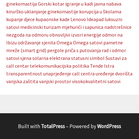
ginekomastija
Gorski kotar
igranje u kadi
javna nabava
kirurško uklanjanje ginekomastije
korupcija u školama
kupanje djece
kupaonske kade
Lenovo Ideapad
luksuzni
satovi
medicinski turizam
mjehurići i sapunica
nadstrešnice
nezgoda na odmoru
obnovljivi izvori energije
odmor na
Ibizu
održavanje sjenila
Omega
Omega satovi
pametne
mreže (smart grid)
pergole
priča s putovanja
rad i odmor
satovi
sjena
solarna elektrana
statusni simbol
Sustavi za
call centar
telekomunikacijska politika
Tende Istra
transparentnost
unaprjeđenje call centra
uređenje dvorišta
vanjska zaštita
vanjski prostor
visokokvalitetni satovi
Built with
TotalPress
– Powered by
WordPress