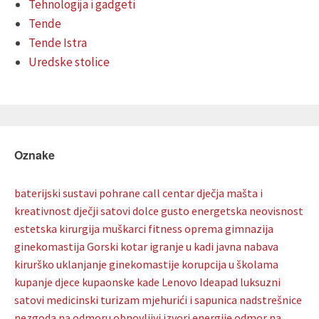
Tehnologija i gadgeti
Tende
Tende Istra
Uredske stolice
Oznake
baterijski sustavi pohrane
call centar
dječja mašta i
kreativnost
dječji satovi
dolce gusto
energetska neovisnost
estetska kirurgija muškarci
fitness oprema
gimnazija
ginekomastija
Gorski kotar
igranje u kadi
javna nabava
kirurško uklanjanje ginekomastije
korupcija u školama
kupanje djece
kupaonske kade
Lenovo Ideapad
luksuzni
satovi
medicinski turizam
mjehurići i sapunica
nadstrešnice
nezgoda na odmoru
obnovljivi izvori energije
odmor na