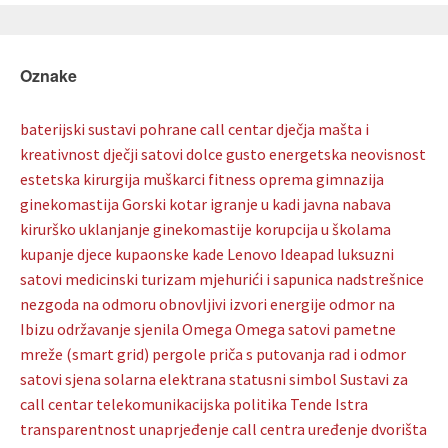
Oznake
baterijski sustavi pohrane
call centar
dječja mašta i
kreativnost
dječji satovi
dolce gusto
energetska neovisnost
estetska kirurgija muškarci
fitness oprema
gimnazija
ginekomastija
Gorski kotar
igranje u kadi
javna nabava
kirurško uklanjanje ginekomastije
korupcija u školama
kupanje djece
kupaonske kade
Lenovo Ideapad
luksuzni
satovi
medicinski turizam
mjehurići i sapunica
nadstrešnice
nezgoda na odmoru
obnovljivi izvori energije
odmor na
Ibizu
održavanje sjenila
Omega
Omega satovi
pametne
mreže (smart grid)
pergole
priča s putovanja
rad i odmor
satovi
sjena
solarna elektrana
statusni simbol
Sustavi za
call centar
telekomunikacijska politika
Tende Istra
transparentnost
unaprjeđenje call centra
uređenje dvorišta