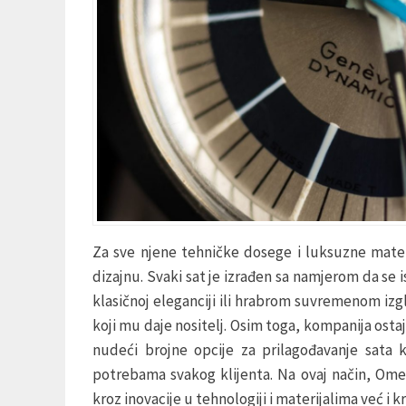
Za sve njene tehničke dosege i luksuzne mate
dizajnu. Svaki sat je izrađen sa namjerom da se i
klasičnoj eleganciji ili hrabrom suvremenom izgl
koji mu daje nositelj. Osim toga, kompanija ost
nudeći brojne opcije za prilagođavanje sata
potrebama svakog klijenta. Na ovaj način, Omeg
kroz inovacije u tehnologiji i materijalima već i 