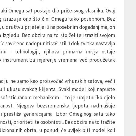
aki Omega sat postaje dio priče svog vlasnika. Ovaj
og izraza je ono što čini Omegu tako posebnom. Bez
, u društvu prijatelja ili na posebnim događanjima, on
izgledu. Bez obzira na to što želite izraziti svojom
savršeno nadopuniti vaš stil. I dok tvrtka nastavlja
nu i tehnologiji, njihova primarna misija ostaje
amo instrument za mjerenje vremena već produžetak
aciju ne samo kao proizvođač vrhunskih satova, već i
u i ukusu svakog klijenta. Svaki model koji napuste
a sofisticiranom mehanikom – to je umjetničko djelo
ciranost. Njegova bezvremenska ljepota nadmašuje
 i prestiža generacijama. Izbor Omeginog sata tako
sti, prioriteti te osobni stil. Bez obzira na to tražite
adicionalnih obrta, u ponudi će uvijek biti model koji