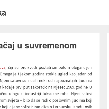
ka
načaj u suvremenom
ova
, čiji su proizvodi postali simbolom elegancije i
, Omega je tijekom godina stekla ugled kao jedan od
jeni satovi su nosili neki od najpoznatijih ljudi na
 kada je prvi put zakoračio na Mjesec 1969. godine. U
nu ulogu u industriji luksuzne robe. Njeni satovi
om svijeta – bilo da se radi o poslovnim ljudima koji
 koji cijene sofisticiran dizajn i vrhunsku izradu ovih