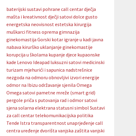
baterijski sustavi pohrane
call centar
dječja
mašta i kreativnost
dječji satovi
dolce gusto
energetska neovisnost
estetska kirurgija
muškarci
fitness oprema
gimnazija
ginekomastija
Gorski kotar
igranje u kadi
javna
nabava
kirurško uklanjanje ginekomastije
korupcija u školama
kupanje djece
kupaonske
kade
Lenovo Ideapad
luksuzni satovi
medicinski
turizam
mjehurići i sapunica
nadstrešnice
nezgoda na odmoru
obnovljivi izvori energije
odmor na Ibizu
održavanje sjenila
Omega
Omega satovi
pametne mreže (smart grid)
pergole
priča s putovanja
rad i odmor
satovi
sjena
solarna elektrana
statusni simbol
Sustavi
za call centar
telekomunikacijska politika
Tende Istra
transparentnost
unaprjeđenje call
centra
uređenje dvorišta
vanjska zaštita
vanjski