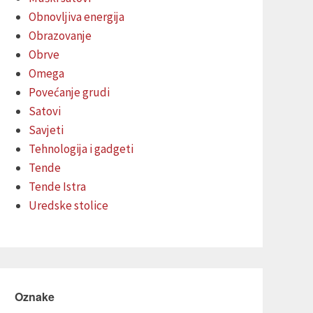
Obnovljiva energija
Obrazovanje
Obrve
Omega
Povećanje grudi
Satovi
Savjeti
Tehnologija i gadgeti
Tende
Tende Istra
Uredske stolice
Oznake