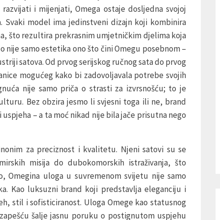
 razvijati i mijenjati, Omega ostaje dosljedna svojoj
va. Svaki model ima jedinstveni dizajn koji kombinira
, što rezultira prekrasnim umjetničkim djelima koja
No nije samo estetika ono što čini Omegu posebnom –
ustriji satova. Od prvog serijskog ručnog sata do prvog
anice mogućeg kako bi zadovoljavala potrebe svojih
nuća nije samo priča o strasti za izvrsnošću; to je
turu. Bez obzira jesmo li svjesni toga ili ne, brand
uspjeha – a ta moć nikad nije bila jače prisutna nego
nonim za preciznost i kvalitetu. Njeni satovi su se
emirskih misija do dubokomorskih istraživanja, što
 No, Omegina uloga u suvremenom svijetu nije samo
ka. Kao luksuzni brand koji predstavlja eleganciju i
h, stil i sofisticiranost. Uloga Omege kao statusnog
 zapešću šalje jasnu poruku o postignutom uspjehu