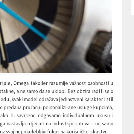
rijale, Omega također razumije važnost osobnosti u
stakne, a ne samo da se uklopi. Bez obzira radi li se o
edu, svaki model odražava jedinstveni karakter i stil
aje predana pružanju personalizirane usluge kupcima,
 kako bi savršeno odgovarao individualnom ukusu i
a nastavlja utjecati na industriju satova – ne samo
kroz svoj nepokolebljivi fokus na korisničko iskustvo.