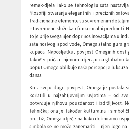
remek-djela. Iako se tehnologija sata nastavlja
filozofiji stvaranja elegantnih i preciznih sato
tradicionalne elemente sa suvremenim detaljima
istovremeno služe kao funkcionalni predmeti. 
to je prije svega njen doprinos inovacijama u ind
sata nosivog ispod vode, Omega stalno gura gr
kupaca. Naposljetku, povijest Omeginih dostig
također priča o njenom utjecaju na globalnu kul
poput Omege oblikuje naše percepcije luksuza i 
danas.
Kroz svoju dugu povijest, Omega je postala si
koristili u najzahtjevnijim uvjetima – od sv
potvrđuje njihovu pouzdanost i izdržljivost.
tehnička; ona je također kulturalna i simbolič
prestiž, Omega utječe na kako definiramo uspje
simbola se ne može zanemariti – njen logo na