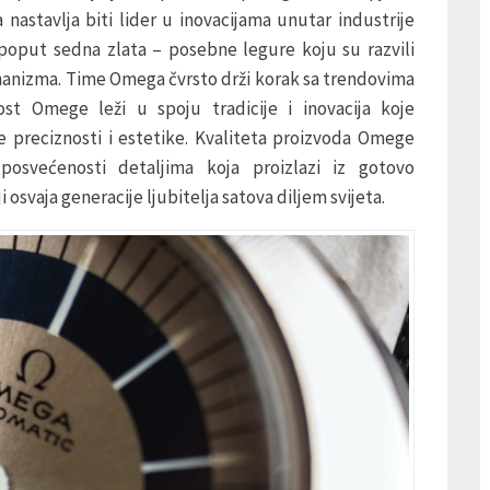
a nastavlja biti lider u inovacijama unutar industrije
 poput sedna zlata – posebne legure koju su razvili
mehanizma. Time Omega čvrsto drži korak sa trendovima
st Omege leži u spoju tradicije i inovacija koje
e preciznosti i estetike. Kvaliteta proizvoda Omege
posvećenosti detaljima koja proizlazi iz gotovo
osvaja generacije ljubitelja satova diljem svijeta.