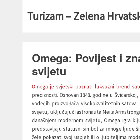
Turizam – Zelena Hrvats
Omega: Povijest i z
svijetu
Omega je svjetski poznati luksuzni brend sat
preciznosti. Osnovan 1848. godine u Švicarskoj
vodećih proizvođača visokokvalitetnih satova. N
svijetu, uključujući astronauta Neila Armstronga
današnjem modernom svijetu, Omega igra ključ
predstavljaju statusni simbol za mnoge ljude šir
žele pokazati svoj uspjeh ili o ljubiteljima mode