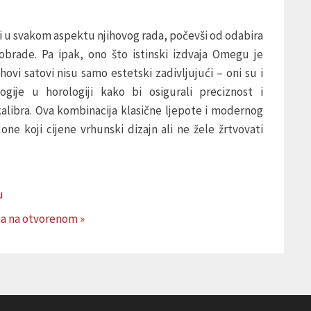
 u svakom aspektu njihovog rada, počevši od odabira
 obrade. Pa ipak, ono što istinski izdvaja Omegu je
hovi satovi nisu samo estetski zadivljujući – oni su i
logije u horologiji kako bi osigurali preciznost i
libra. Ova kombinacija klasične ljepote i modernog
ne koji cijene vrhunski dizajn ali ne žele žrtvovati
u
ta na otvorenom »