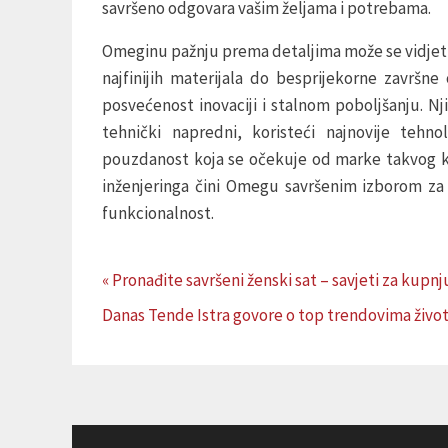
savršeno odgovara vašim željama i potrebama.
Omeginu pažnju prema detaljima može se vidjeti
najfinijih materijala do besprijekorne završne
posvećenost inovaciji i stalnom poboljšanju. Nji
tehnički napredni, koristeći najnovije tehno
pouzdanost koja se očekuje od marke takvog ka
inženjeringa čini Omegu savršenim izborom za o
funkcionalnost.
« Pronađite savršeni ženski sat – savjeti za kupnj
Danas Tende Istra govore o top trendovima živo