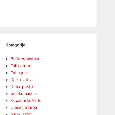
Kategorije
Blefaroplastika
Call centar
Collagen
Dječji satovi
Dolce gusto
Ginekomastija
Kupaonske kade
Liječenje zuba
Muški satovi