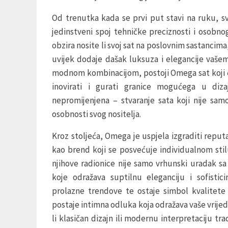
Od trenutka kada se prvi put stavi na ruku, sv
jedinstveni spoj tehničke preciznosti i osobn
obzira nosite li svoj sat na poslovnim sastancima
uvijek dodaje dašak luksuza i elegancije vašem 
modnom kombinacijom, postoji Omega sat koji će 
inovirati i gurati granice mogućega u dizaj
nepromijenjena – stvaranje sata koji nije s
osobnosti svog nositelja.
Kroz stoljeća, Omega je uspjela izgraditi reput
kao brend koji se posvećuje individualnom stil
njihove radionice nije samo vrhunski uradak s
koje odražava suptilnu eleganciju i sofisti
prolazne trendove te ostaje simbol kvalitete
postaje intimna odluka koja odražava vaše vrijedno
li klasičan dizajn ili modernu interpretaciju tr